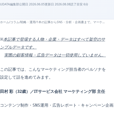
UDATA編集部
公開日
2026.06.05
更新日
2026.08.08
読了目安
6
分
ホーム
/
コラム
/
戦略・運用
/
1本の記事からSNS・分析・企画書まで。マーケ業務をClaude Codeで一気に回す方法
※
本記事で登場する人物・企業・データはすべて架空のサ
ンプルデータです。
実際の顧客情報・広告データは一切使用していません。
この記事では、こんなマーケティング担当者のペルソナを
設定して話を進めてみます。
田村 彩（32歳）／ITサービス会社 マーケティング部 主任
コンテンツ制作・SNS運用・広告レポート・キャンペーン企