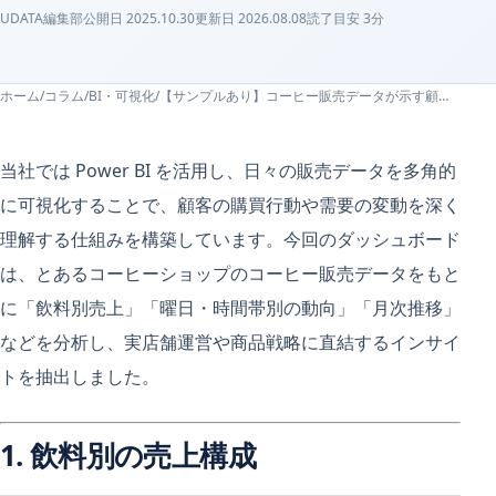
UDATA編集部
公開日
2025.10.30
更新日
2026.08.08
読了目安
3
分
ホーム
/
コラム
/
BI・可視化
/
【サンプルあり】コーヒー販売データが示す顧客行動のインサイト
当社では Power BI を活用し、日々の販売データを多角的
に可視化することで、顧客の購買行動や需要の変動を深く
理解する仕組みを構築しています。今回のダッシュボード
は、とあるコーヒーショップのコーヒー販売データをもと
に「飲料別売上」「曜日・時間帯別の動向」「月次推移」
などを分析し、実店舗運営や商品戦略に直結するインサイ
トを抽出しました。
1. 飲料別の売上構成