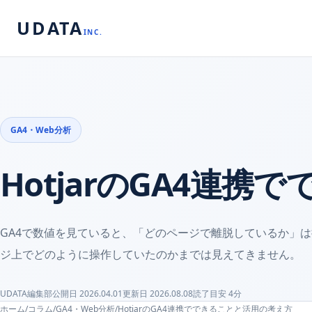
UDATA
INC.
GA4・Web分析
HotjarのGA4連
GA4で数値を見ていると、「どのページで離脱しているか」
ジ上でどのように操作していたのかまでは見えてきません。
UDATA編集部
公開日
2026.04.01
更新日
2026.08.08
読了目安
4
分
ホーム
/
コラム
/
GA4・Web分析
/
HotjarのGA4連携でできることと活用の考え方